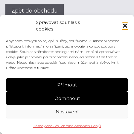
Zpět do obchodu
Spravovat souhlas s
cookies
Abychom poskytli co nejlepší služby, používáme k ukládání a/nebo
© 2026 PK Graphica | Design & realizace
HD Production Brno
přístupu k informacím o zařízení, technologie jako jsou soubory
cookies. Souhlas s těmito technologiemi nám umožní zpracovávat
údaje, jako je chování při procházení nebo jedinečná ID na tomto
webu. Nesouhlas nebo odvolání souhlasu může nepříznivě ovlivnit
určité vlastnosti a funkce.
Příjmout
Odmítnout
Nastavení
Zásady cookies
Ochrana osobních údajů