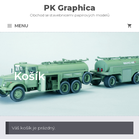
Přeskočit
PK Graphica
na
Obchod se stavebnicemi papírových modelů
obsah
MENU
Košík
Váš košík je prázdný.