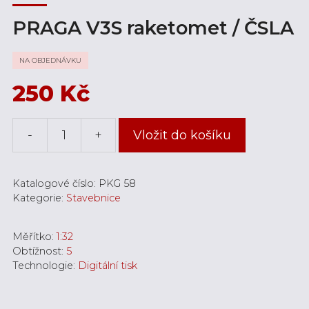
PRAGA V3S raketomet / ČSLA
NA OBJEDNÁVKU
250
Kč
-
+
Vložit do košíku
PRAGA
V3S
raketomet
Katalogové číslo:
PKG 58
/
Kategorie:
Stavebnice
ČSLA
množství
Měřítko:
1:32
Obtížnost:
5
Technologie:
Digitální tisk