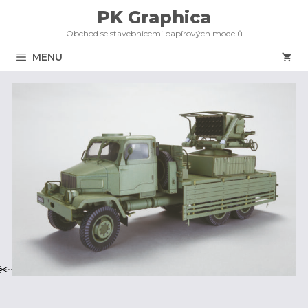
Přeskočit
PK Graphica
na
Obchod se stavebnicemi papírových modelů
obsah
MENU