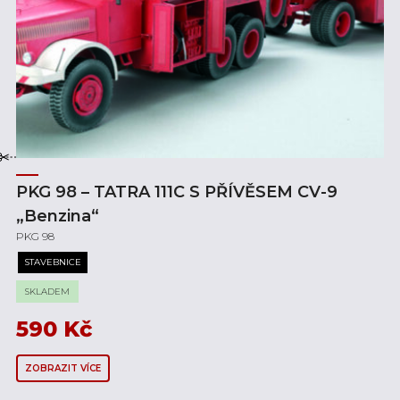
PKG 98 – TATRA 111C S PŘÍVĚSEM CV-9
„Benzina“
PKG 98
STAVEBNICE
SKLADEM
590
Kč
ZOBRAZIT VÍCE